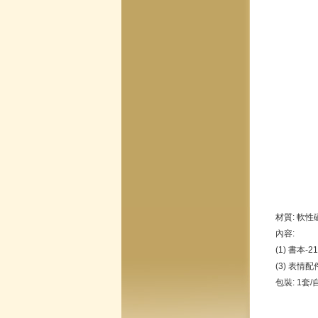
材質: 軟性
內容:
(1) 書本-2
(3) 表情配件
包裝: 1套