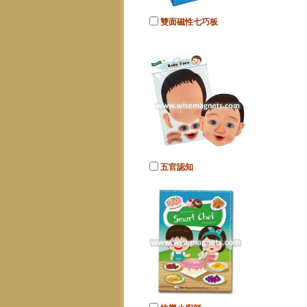
雙面磁性七巧板
五官認知