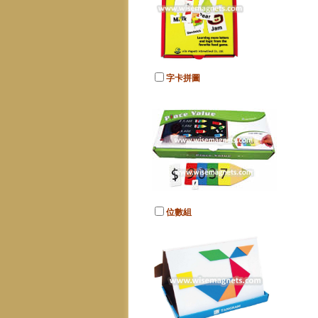
字卡拼圖
位數組