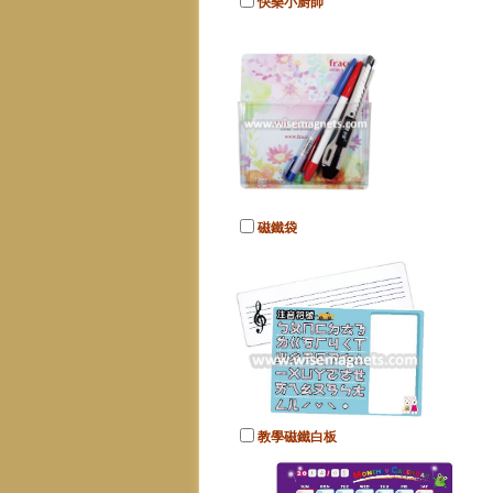
快樂小廚師
磁鐵袋
教學磁鐵白板