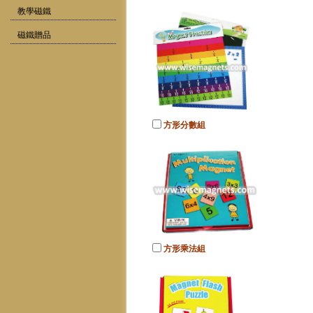
教學磁鐵
磁鐵贈品
方形分數組
方形乘法組